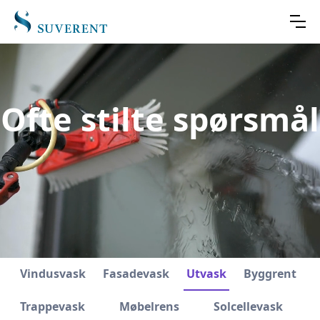
Ofte stilte spørsmål
Vindusvask
Fasadevask
Utvask
Byggrent
Trappevask
Møbelrens
Solcellevask