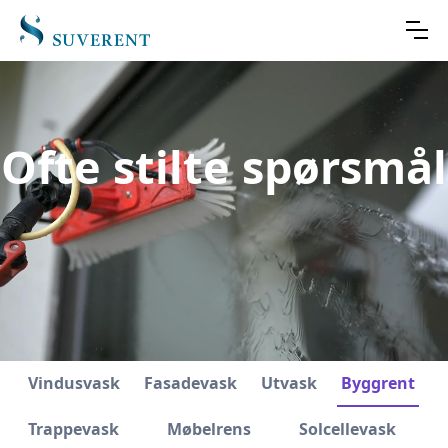
Ofte stilte spørsmål
Vindusvask
Fasadevask
Utvask
Byggrent
Trappevask
Møbelrens
Solcellevask